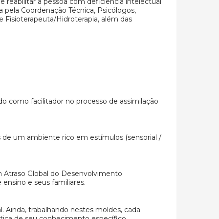
 reabilitar a pessoa com deficiência intelectual
pela Coordenação Técnica, Psicólogos,
e Fisioterapeuta/Hidroterapia, além das
o como facilitador no processo de assimilação
s de um ambiente rico em estímulos (sensorial /
com Atraso Global do Desenvolvimento
ensino e seus familiares.
. Ainda, trabalhando nestes moldes, cada
 ótica de seu conhecimento específico