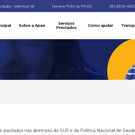
Ilydia - Valinhos-SP
Horário 7h30 às 17h00
(19) 3303-450
Serviços
ncipal
Sobre a Apae
Como ajudar
Transp
Prestados
 pautados nas diretrizes do SUS e da Política Nacional de Saúd