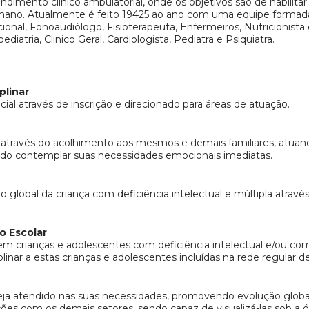
imento clinico ambulatorial, onde os objetivos são de habilitar e
ano. Atualmente é feito 19425 ao ano com uma equipe formada 
onal, Fonoaudiólogo, Fisioterapeuta, Enfermeiros, Nutricionista 
atria, Clinico Geral, Cardiologista, Pediatra e Psiquiatra.
plinar
cial através de inscrição e direcionado para áreas de atuação.
através do acolhimento aos mesmos e demais familiares, atuand
ando contemplar suas necessidades emocionais imediatas.
 global da criança com deficiência intelectual e múltipla atravé
o Escolar
ebem crianças e adolescentes com deficiência intelectual e/ou 
ar a estas crianças e adolescentes incluídas na rede regular de 
seja atendido nas suas necessidades, promovendo evolução global
ações com os demais setores, sendo capaz de visualizá-las sob a