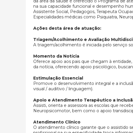
da área da saúde é oferecido o Programa de atend
na sua capacidade funcional e desempenho hum
Assistente Social, Pedagogos, Terapeuta Ocupaci
Especialidades médicas como Psiquiatra, Neuropedi
Ações desta área de atuação:
Triagem/Acolhimento e Avaliação Multidisci
A triagem/acolhimento é iniciada pelo serviço so
Momento da Notícia
Oferece apoio aos pais que chegam à entidade, 
da notícia, oferecendo apoio psicológico, busc
Estimulação Essencial
Promove o desenvolvimento integral e a inclusão
visual / auditivo / linguagem).
Apoio e Atendimento Terapêutico a Inclusã
Assisti, orienta e assessora as escolas que rec
Neuropsicomotor, bem como o apoio transdisciplin
Atendimento Clínico
O atendimento clínico garante que o assistido 
profissional na sua especificidade troca inform