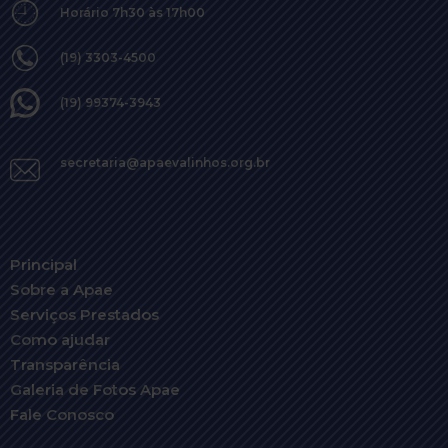
Horário 7h30 às 17h00
(19) 3303-4500
(19) 99374-3943
secretaria@apaevalinhos.org.br
Principal
Sobre a Apae
Serviços Prestados
Como ajudar
Transparência
Galeria de Fotos Apae
Fale Conosco