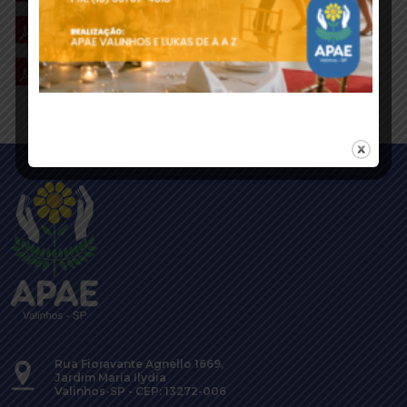
E1 - PLANO TRABALHO - EMENDA IMPOSITIVA
E2 - TERMO FOMENTO 17-2023 - EMENDA
IMPOSITIVA
Rua Fioravante Agnello 1669,
Jardim Maria Ilydia
Valinhos-SP - CEP: 13272-006