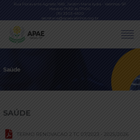
Rua Fioravante Agnello 1669, Jardim Maria Ilydia - Valinhos-SP
Horário 7h30 às 17h00
(19) 3303-4500
secretaria@apaevalinhos.org.br
Saúde
SAÚDE
TERMO RENOVACAO 2 TC 07/2023 - 2025/2026