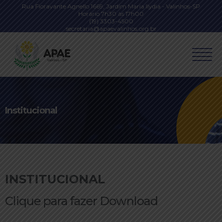
Rua Fioravante Agnello 1669, Jardim Maria Ilydia - Valinhos-SP
Horário 7h30 às 17h00
(19) 3303-4500
secretaria@apaevalinhos.org.br
Institucional
INSTITUCIONAL
Clique para fazer Download