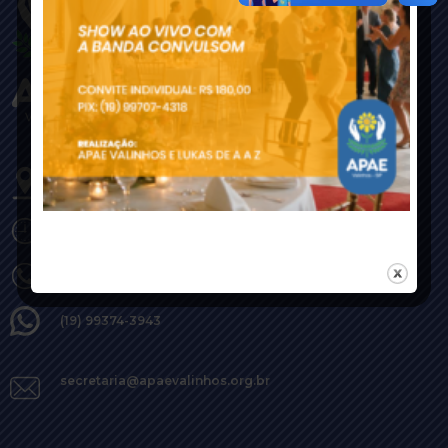
Rua Fioravante Agnello 1669,
Jardim Maria Ilydia
Valinhos-SP - CEP: 13272-006
Horário 7h30 às 17h00
(19) 3303-4500
(19) 99374-3943
secretaria@apaevalinhos.org.br