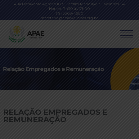
Rua Fioravante Agnello 1669, Jardim Maria Ilydia - Valinhos-SP
Horário 7h30 às 17h00
(19) 3303-4500
secretaria@apaevalinhos.org.br
Relação Empregados e Remuneração
RELAÇÃO EMPREGADOS E
REMUNERAÇÃO