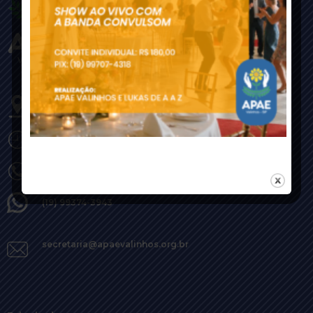
Rua Fioravante Agnello 1669,
Jardim Maria Ilydia
Valinhos-SP - CEP: 13272-006
Horário 7h30 às 17h00
(19) 3303-4500
(19) 99374-3943
secretaria@apaevalinhos.org.br