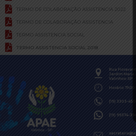
TERMO DE COLABORAÇÃO ASSISTENCIA 2022
TERMO DE COLABORAÇÃO ASSISTENCIA
TERMO ASSISTENCIA SOCIAL
TERMO ASSISTENCIA SOCIAL 2018
Rua Fioravant
Jardim Maria 
Valinhos-SP -
Horário 7h30
(19) 3303-45
(19) 99374-39
secretaria@a