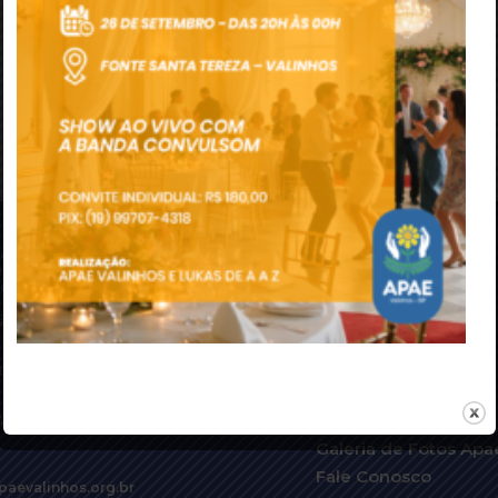
e Agnello 1669,
Ilydia
 CEP: 13272-006
Principal
 às 17h00
Sobre a Apae
Serviços Prestados
00
Como ajudar
Transparência
43
Galeria de Fotos Apa
Fale Conosco
paevalinhos.org.br