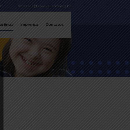
0
secretaria@apaevalinhos.org.br
arência
Imprensa
Contatos