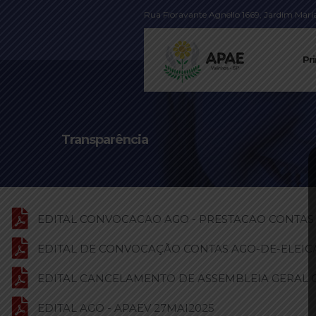
Rua Fioravante Agnello 1669, Jardim Maria 
Pri
Transparência
EDITAL CONVOCACAO AGO - PRESTACAO CONTAS 2
EDITAL DE CONVOCAÇÃO CONTAS AGO-DE-ELEIC
EDITAL CANCELAMENTO DE ASSEMBLEIA GERAL 
EDITAL AGO - APAEV 27MAI2025