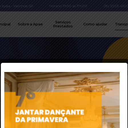
Ilydia - Valinhos-SP
Horário 7h30 às 17h00
(19) 3303-450
Serviços
ncipal
Sobre a Apae
Como ajudar
Transp
Prestados
025 - APAEV - 28ABR2026
AO PRESTACAO CONTAS E ATIVIDADE
ORDINARIA - ASSINADO