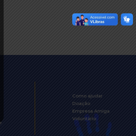
Como ajudar
Doação
Empresa Amiga
Voluntário
e