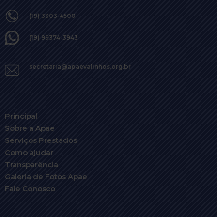
(19) 3303-4500
(19) 99374-3943
secretaria@apaevalinhos.org.br
Principal
Sobre a Apae
Serviços Prestados
Como ajudar
Transparência
Galeria de Fotos Apae
Fale Conosco