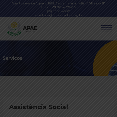
Rua Fioravante Agnello 1669, Jardim Maria Ilydia - Valinhos-SP
Horário 7h30 às 17h00
(19) 3303-4500
secretaria@apaevalinhos.org.br
Serviços
Assistência Social