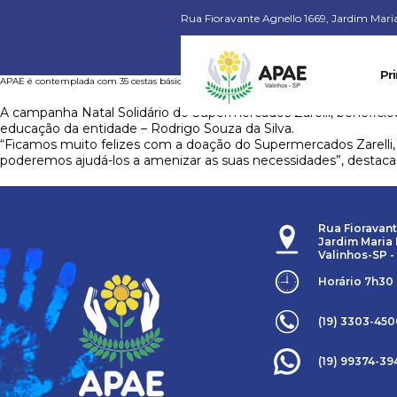
Rua Fioravante Agnello 1669, Jardim Maria 
Pri
APAE é contemplada com 35 cestas básicas do Zarelli Supermercados
A campanha Natal Solidário do Supermercados Zarelli, beneficio
educação da entidade – Rodrigo Souza da Silva.
“Ficamos muito felizes com a doação do Supermercados Zarelli
poderemos ajudá-los a amenizar as suas necessidades”, destaca
Rua Fioravant
Jardim Maria 
Valinhos-SP -
Horário 7h30
(19) 3303-45
(19) 99374-39