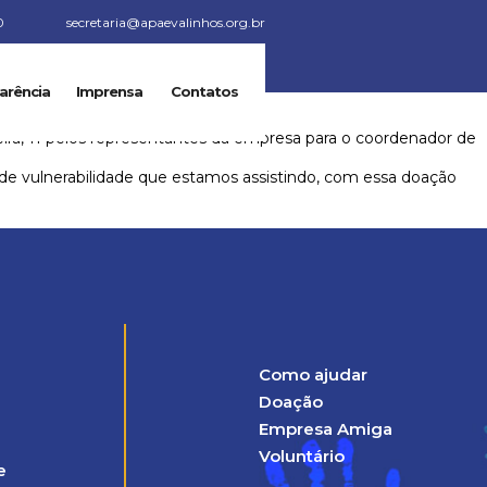
0
secretaria@apaevalinhos.org.br
arência
Imprensa
Contatos
eira, 11 pelos representantes da empresa para o coordenador de
de vulnerabilidade que estamos assistindo, com essa doação
Como ajudar
Doação
Empresa Amiga
Voluntário
e