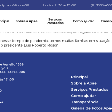
Ilydia - Valinhos-SP
Horário 7h30 às 17h00
(19) 3303-450
Serviços
ncipal
Sobre a Apae
Como ajudar
Transp
Prestados
u a APAE Valinhos, com 35 cestas básicas, entregues na quinta-f
, nesse tempo de pandemia, temos muitas famílias em situação 
 o presidente Luís Roberto Roson.
e Agnello 1669,
Ilydia
 CEP: 13272-006
Principal
 às 17h00
Sobre a Apae
Serviços Prestados
00
Como ajudar
Transparência
43
Galeria de Fotos Apa