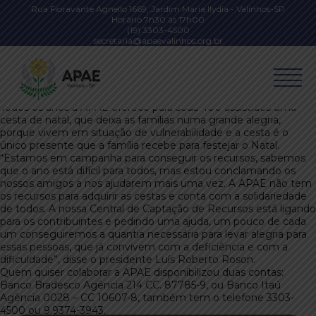
Rua Fioravante Agnello 1669, Jardim Maria Ilydia - Valinhos-SP
Horário 7h30 às 17h00
(19) 3303-4500
secretaria@apaevalinhos.org.br
APAE pede ajuda para Campanha de Natal
Todos os anos a APAE oferece para seus 400 assistidos uma
cesta de natal, que deixa as famílias numa grande alegria,
porque vivem em situação de vulnerabilidade e a cesta é o
único presente que a família recebe para festejar o Natal.
“Estamos em campanha para conseguir os recursos, sabemos
que o ano está difícil para todos, mas estou conclamando os
nossos amigos a nos ajudarem mais uma vez. A APAE não tem
os recursos para adquirir as cestas e conta com a solidariedade
de todos. A nossa Central de Captação de Recursos está ligando
para os contribuintes e pedindo uma ajuda, um pouco de cada
um conseguiremos a quantia necessária para levar alegria para
essas pessoas, que já convivem com a deficiência e com a
dificuldade”, disse o presidente Luís Roberto Roson.
Quem quiser colaborar a APAE disponibilizou duas contas:
Banco Bradesco Agência 214 CC. 87785-9, ou Banco Itaú
Agência 0028 – CC 10607-8, também tem o telefone 3303-
4500 ou 9.9374-3943.