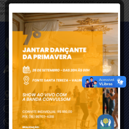
“Queremos oferecer um Natal APAEXONANTE, se as nossas
operadoras ligarem pra você diga sim, indique também um
amigo, vizinho ou parente”.
Rua Fioravante Agnello 1669,
Jardim Maria Ilydia
Valinhos-SP - CEP: 13272-006
Horário 7h30 às 17h00
(19) 3303-4500