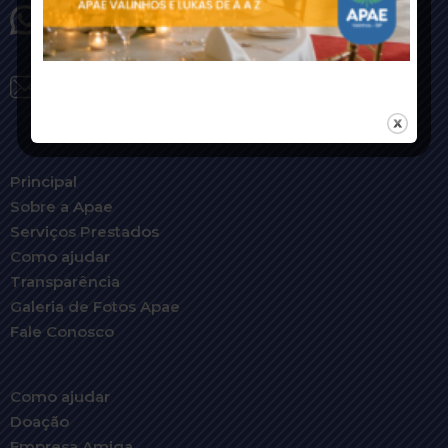
(19) 99374-3943
secretaria@apaevalinhos.org.br
Principal
Sobre a Apae
Serviços Prestados
Como ajudar
Transparência
Galeria de Fotos Apae
Fale Conosco
Como ajudar
Doação
Empresa Amiga