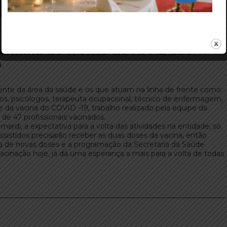
de linha de frente da APAE são
9
ente da área da saúde e os que atuam na linha de frente como:
gos, psicólogos, terapeuta ocupacional, técnico de enfermagem,
se da vacina do COVID -19, trabalho realizado pela equipe da
 de 47 profissionais vacinados.
rdi, a expectativa para a volta das atividades na entidade, só
sistidos precisarão receber as duas doses da vacina, então
de novas doses e a programação da Secretaria da Saúde
vacinação hoje, já dá uma esperança a mais para a volta de todas