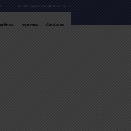
0
secretaria@apaevalinhos.org.br
arência
Imprensa
Contatos