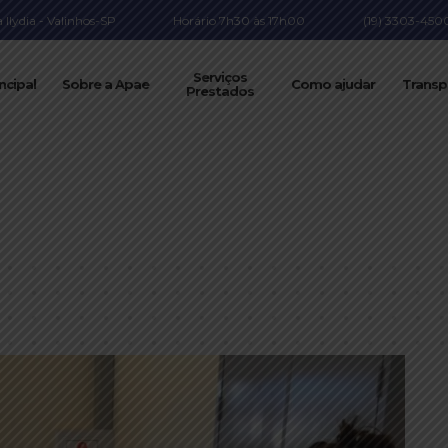
Ilydia - Valinhos-SP
Horário 7h30 às 17h00
(19) 3303-450
Serviços
ncipal
Sobre a Apae
Como ajudar
Transp
Prestados
te da APAE são vacinados contra COVID-19