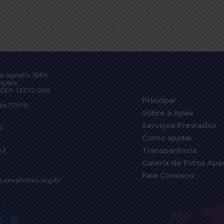
e Agnello 1669,
Ilydia
 CEP: 13272-006
Principal
 às 17h00
Sobre a Apae
Serviços Prestados
00
Como ajudar
Transparência
43
Galeria de Fotos Apa
Fale Conosco
paevalinhos.org.br