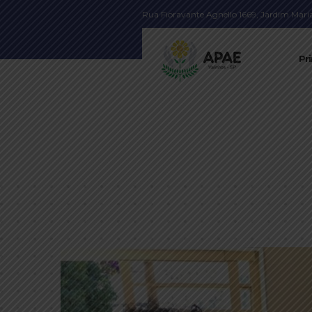
Rua Fioravante Agnello 1669, Jardim Maria 
Pri
Profissionais da saúde e de linha de fren