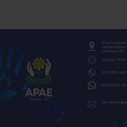
Rua Fioravant
Jardim Maria 
Valinhos-SP -
Horário 7h30
(19) 3303-45
(19) 99374-39
secretaria@a