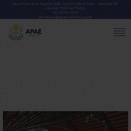
Rua Fioravante Agnello 1669, Jardim Maria Ilydia - Valinhos-SP
Horário 7h30 às 17h00
(19) 3303-4500
secretaria@apaevalinhos.org.br
Cia de Teatro Arco Iris festeja 45 anos com muita
alegria