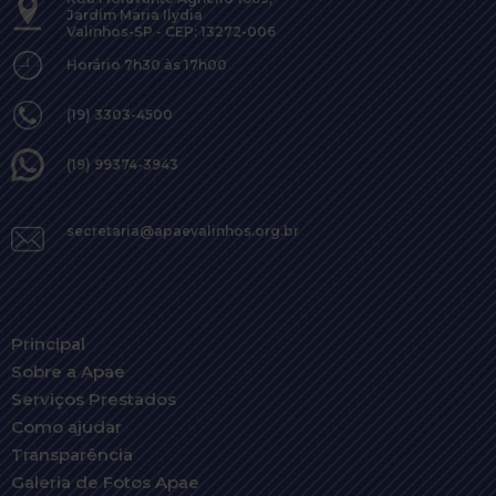
Jardim Maria Ilydia
Valinhos-SP - CEP: 13272-006
Horário 7h30 às 17h00
(19) 3303-4500
(19) 99374-3943
secretaria@apaevalinhos.org.br
Principal
Sobre a Apae
Serviços Prestados
Como ajudar
Transparência
Galeria de Fotos Apae