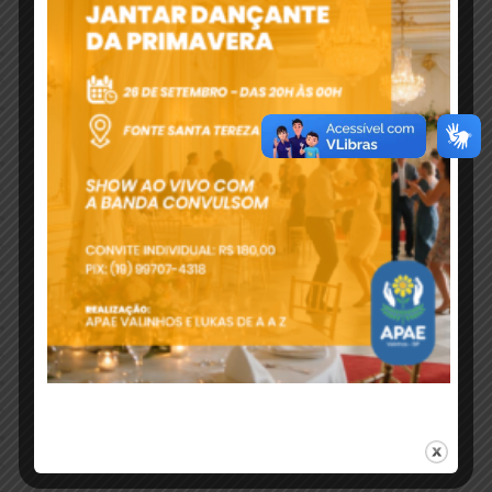
final uma mensagem de amor, otimismo e
colaboração.
Durante a transmissão, o público foi pequeno, mas
cresceu muito em visualizações e comentários
depois.
Comentários de Dunga Santos que parabenizou a Cia
de Teatro Arco Iris pelos 45 anos; Eduardo Sella
escreveu que o teatro era muito legal; o vice-
Presidente da APAE Jesus Donizete Piva parabenizou
todos os envolvidos nesse lindo trabalho; Ana Paula
Tieko que comanda o Teatro Vem Ser da APAE
escreveu mandando parabéns e um Bravooo! A
mágica da arte cênica; DJ Prodígio também mandou
parabéns: Dr. Flávio Constantino parabenizou pela
iniciativa; Andréia Gomes Araújo disse: “Viva! O teatro
animando nossa tarde”, além de outros comentários
que deixaram o artista Alfredo Ribeiro feliz e
profundamente agradecido. E Piu garante que sua
arte vai continuar, mesmo em tempo de isolamento
social: “Logo teremos novidades e outras peças
deverão ser apresentadas, porque o espetáculo
continua”.