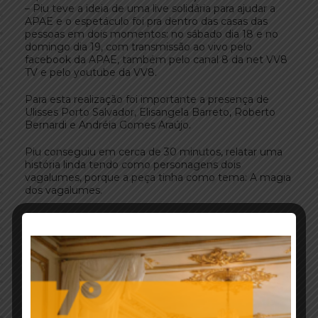
– Piu teve a ideia de uma live solidária para ajudar a
APAE e o espetáculo foi pra dentro das casas das
pessoas em dois momentos: no sábado dia 18 e no
domingo dia 19, com transmissão ao vivo pelo
facebook da APAE, também pelo canal 8 da net VV8
TV e pelo youtube da VV8.
Para esta realização foi importante a presença de
Ulisses Porto Salvador, Elisangela Barreto, Roberto
Bernardi e Andréia Gomes Araújo.
Piu conseguiu em cerca de 30 minutos, relatar uma
história linda tendo como personagens dois
vagalumes, porque a peça tinha como tema: A magia
dos vagalumes.
Sozinho, Piu mesclou um pouco de seus sonhos com
relação ao teatro infantil, as lutas e as dificuldades
para se manter ativo durante tantos anos, falta de
apoio e de reconhecimento para esta arte que
encanta as crianças de todas as idades.
De forma lúdica e com muita movimentação ele
segurou a atenção para o espetáculo, deixando no