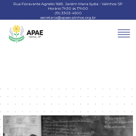
Rua Fioravante Agnello 1669, Jardim Maria Ilydia - Valinhos-SP
Horário 7h30 às 17h00
(19) 3303-4500
secretaria@apaevalinhos.org.br
Faleceu o primeiro presidente da APAE Valinhos,
Domingos Walter Ramazzini Arruda