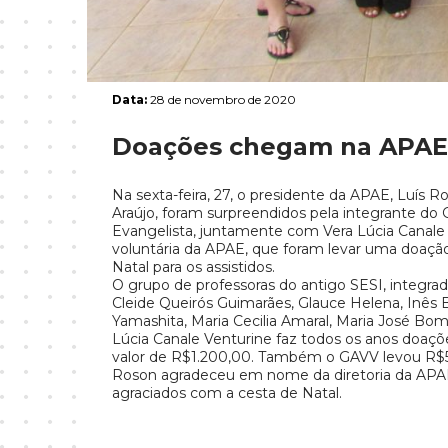
Data:
28 de novembro de 2020
Doações chegam na APAE 
Na sexta-feira, 27, o presidente da APAE, Luís 
Araújo, foram surpreendidos pela integrante do 
Evangelista, juntamente com Vera Lúcia Canale 
voluntária da APAE, que foram levar uma doaçã
Natal para os assistidos.
O grupo de professoras do antigo SESI, integrad
Cleide Queirós Guimarães, Glauce Helena, Inês B
Yamashita, Maria Cecilia Amaral, Maria José Bom
Lúcia Canale Venturine faz todos os anos doaç
valor de R$1.200,00. Também o GAVV levou R$5
Roson agradeceu em nome da diretoria da APAE
agraciados com a cesta de Natal.