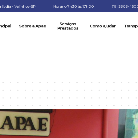
Ilydia - Valinhos-SP
Horário 7h30 às 17h00
(19) 3303-450
Serviços
ncipal
Sobre a Apae
Como ajudar
Transp
Prestados
cestas de Natal