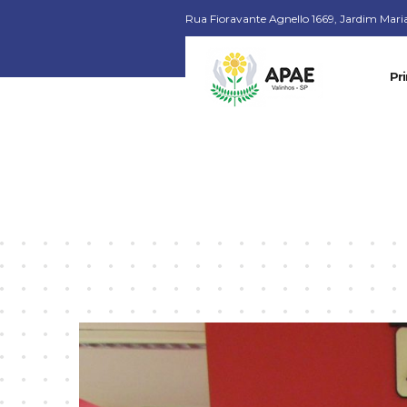
Rua Fioravante Agnello 1669, Jardim Maria 
Pri
Doações chegam na APAE para compra de 