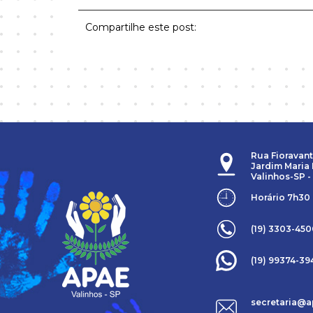
Compartilhe este post:
Rua Fioravant
Jardim Maria 
Valinhos-SP -
Horário 7h30
(19) 3303-45
(19) 99374-39
secretaria@a