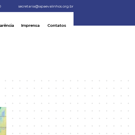
0
secretaria@apaevalinhos.org.br
arência
Imprensa
Contatos